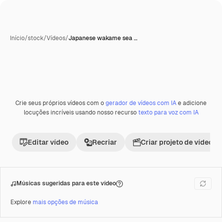
Início
/
stock
/
Vídeos
/
Japanese wakame sea …
Crie seus próprios vídeos com o
gerador de vídeos com IA
e adicione
Premium
locuções incríveis usando nosso recurso
texto para voz com IA
Editar vídeo
Recriar
Criar projeto de vídeo
Músicas sugeridas para este vídeo
Explore
mais opções de música