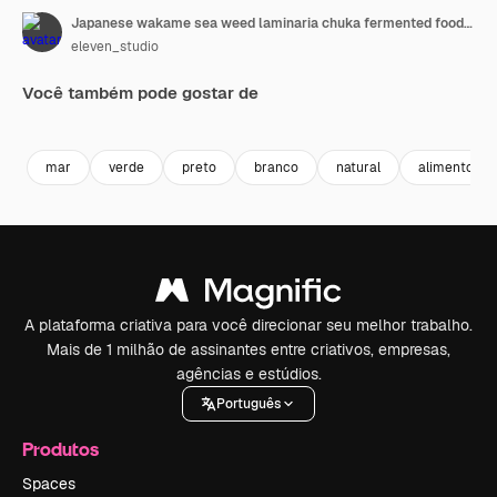
Japanese wakame sea weed laminaria chuka fermented food. Close-up on a detail of Hiyashi Wakame Chuka or seaweed salad or seaweed with sesame seeds on a plate. Top view. Seafood background.
eleven_studio
Você também pode gostar de
Premium
Premium
Premium
Premium
mar
verde
preto
branco
natural
alimento
A plataforma criativa para você direcionar seu melhor trabalho.
Mais de 1 milhão de assinantes entre criativos, empresas,
agências e estúdios.
Português
Produtos
Spaces