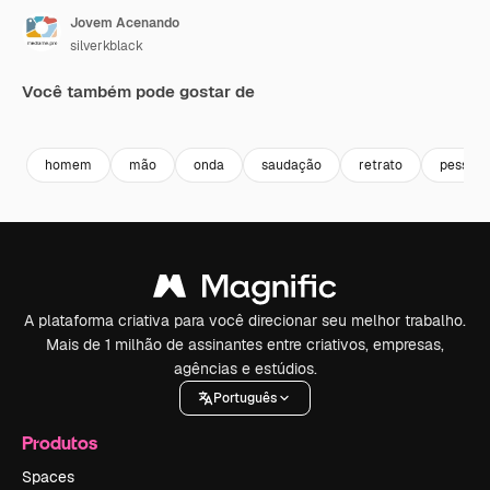
Jovem Acenando
silverkblack
Você também pode gostar de
Premium
Premium
Premium
Premium
homem
mão
onda
saudação
retrato
pessoa
A plataforma criativa para você direcionar seu melhor trabalho.
Mais de 1 milhão de assinantes entre criativos, empresas,
agências e estúdios.
Português
Produtos
Spaces