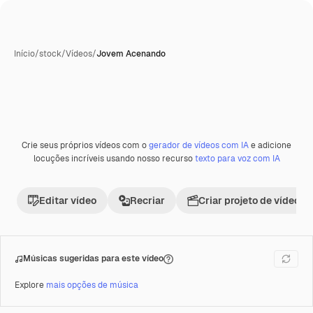
Início
/
stock
/
Vídeos
/
Jovem Acenando
Crie seus próprios vídeos com o
gerador de vídeos com IA
e adicione
Premium
locuções incríveis usando nosso recurso
texto para voz com IA
Editar vídeo
Recriar
Criar projeto de vídeo
Músicas sugeridas para este vídeo
Explore
mais opções de música