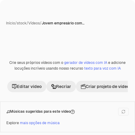
Início
/
stock
/
Vídeos
/
Jovem empresário com…
Crie seus próprios vídeos com o
gerador de vídeos com IA
e adicione
Premium
locuções incríveis usando nosso recurso
texto para voz com IA
Editar vídeo
Recriar
Criar projeto de vídeo
Músicas sugeridas para este vídeo
Explore
mais opções de música