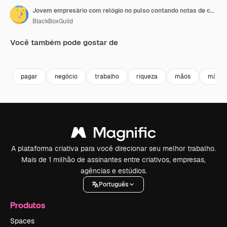
Jovem empresário com relógio no pulso contando notas de cem euros
BlackBoxGuild
Você também pode gostar de
Premium
Premium
Premium
Premium
pagar
negócio
trabalho
riqueza
mãos
mão
A plataforma criativa para você direcionar seu melhor trabalho.
Mais de 1 milhão de assinantes entre criativos, empresas,
agências e estúdios.
Português
Produtos
Spaces