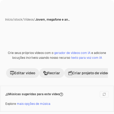
Início
/
stock
/
Vídeos
/
Jovem, megafone e an…
Crie seus próprios vídeos com o
gerador de vídeos com IA
e adicione
Premium
locuções incríveis usando nosso recurso
texto para voz com IA
Editar vídeo
Recriar
Criar projeto de vídeo
Músicas sugeridas para este vídeo
Explore
mais opções de música