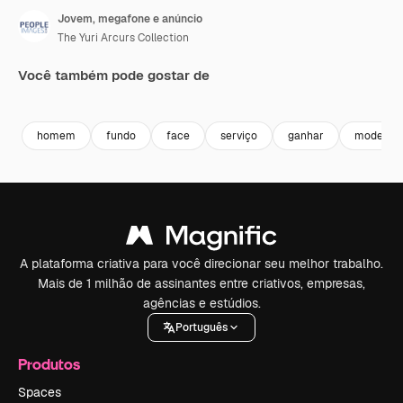
Jovem, megafone e anúncio
The Yuri Arcurs Collection
Você também pode gostar de
Premium
Premium
Premium
Premium
homem
fundo
face
serviço
ganhar
modelo
A plataforma criativa para você direcionar seu melhor trabalho.
Mais de 1 milhão de assinantes entre criativos, empresas,
agências e estúdios.
Português
Produtos
Spaces