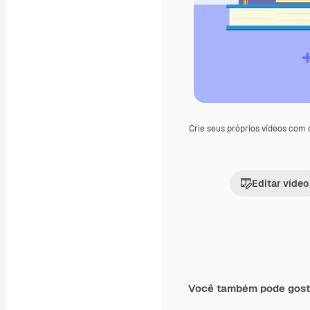
Crie seus próprios vídeos com
Editar vídeo
Você também pode gost
Premium
Premium