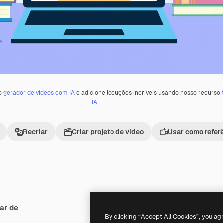
 o
gerador de vídeos com IA
e adicione locuções incríveis usando nosso recurso
IA
Recriar
Criar projeto de vídeo
Usar como refer
ar de
Premium
Premium
By clicking “Accept All Cookies”, you ag