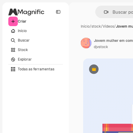
Criar
Início
/
stock
/
Vídeos
/
Jovem mu
Início
Buscar
Jovem mulher em comp
djvstock
Stock
Explorar
Todas as ferramentas
Premium