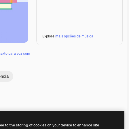
Explore
mais opções de música
texto para voz com
ência
Premium
Premium
Premium
Premium
ree to the storing of cookies on your device to enhance site