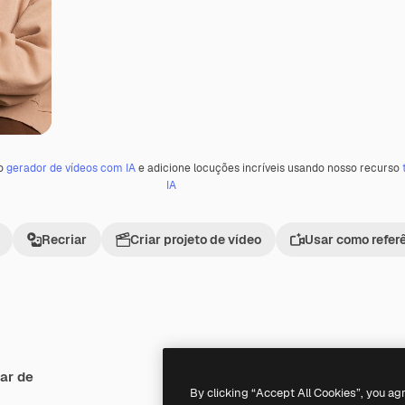
 o
gerador de vídeos com IA
e adicione locuções incríveis usando nosso recurso
IA
Recriar
Criar projeto de vídeo
Usar como refer
ar de
Premium
Premium
By clicking “Accept All Cookies”, you ag