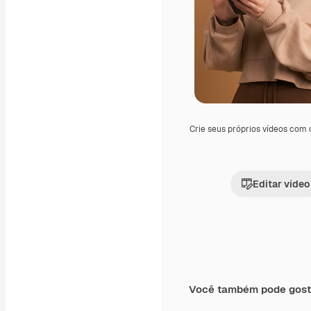
Crie seus próprios vídeos com
Editar vídeo
Você também pode gost
Premium
Premium