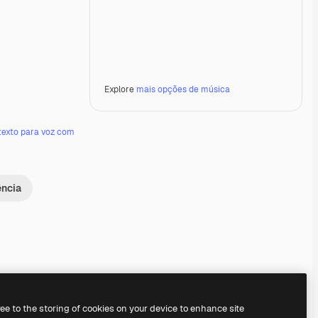
Explore
mais opções de música
texto para voz com
ência
Premium
Premium
Premium
Premium
ree to the storing of cookies on your device to enhance site