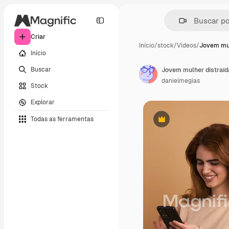
Criar
Início
/
stock
/
Vídeos
/
Jovem mul
Início
Buscar
Jovem mulher distraída
danielmegias
Stock
Explorar
Todas as ferramentas
Premium