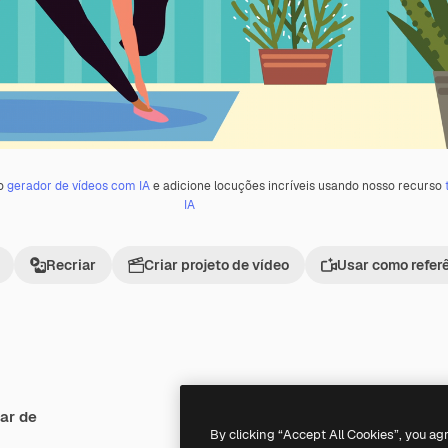
 o
gerador de vídeos com IA
e adicione locuções incríveis usando nosso recurso
IA
Recriar
Criar projeto de vídeo
Usar como refer
ar de
Premium
Premium
By clicking “Accept All Cookies”, you ag