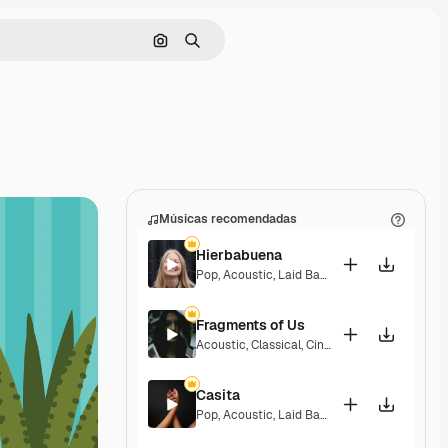
Pesquisar por imagem
Buscar
Músicas recomendadas
Hierbabuena
Pop
,
Acoustic
,
Laid Back
,
Peaceful
,
Hopeful
,
Fragments of Us
Acoustic
,
Classical
,
Cinematic
,
Dramatic
,
Pea
Casita
Pop
,
Acoustic
,
Laid Back
,
Peaceful
,
Hopeful
,