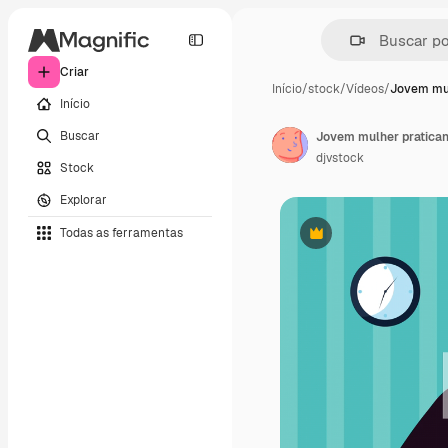
Criar
Início
/
stock
/
Vídeos
/
Jovem mul
Início
Buscar
Jovem mulher pratica
djvstock
Stock
Explorar
Todas as ferramentas
Premium