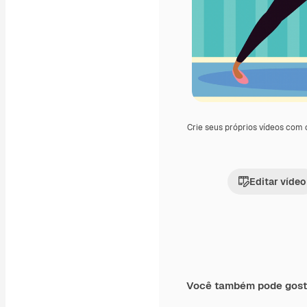
Crie seus próprios vídeos com
Editar vídeo
Você também pode gost
Premium
Premium
Gerado por IA