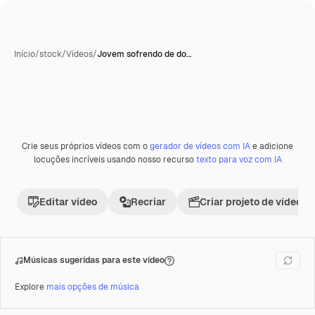
Início
/
stock
/
Vídeos
/
Jovem sofrendo de do…
Crie seus próprios vídeos com o
gerador de vídeos com IA
e adicione
Premium
locuções incríveis usando nosso recurso
texto para voz com IA
Editar vídeo
Recriar
Criar projeto de vídeo
Músicas sugeridas para este vídeo
Explore
mais opções de música