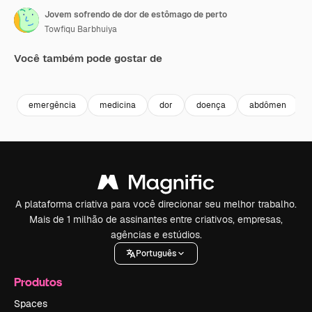
Jovem sofrendo de dor de estômago de perto
Towfiqu Barbhuiya
Você também pode gostar de
Premium
Premium
Premium
Premium
emergência
medicina
dor
doença
abdômen
A plataforma criativa para você direcionar seu melhor trabalho.
Mais de 1 milhão de assinantes entre criativos, empresas,
agências e estúdios.
Português
Produtos
Spaces