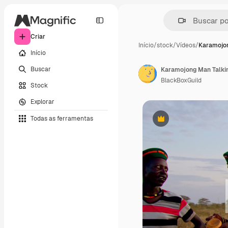
Criar
Início
/
stock
/
Vídeos
/
Karamojon
Início
Buscar
Karamojong Man Talking
BlackBoxGuild
Stock
Explorar
Todas as ferramentas
Premium