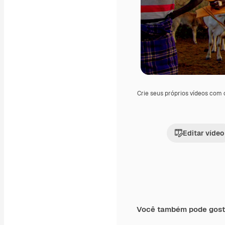
Crie seus próprios vídeos com
Editar vídeo
Você também pode gost
Premium
Premium