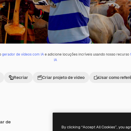
 o
gerador de vídeos com IA
e adicione locuções incríveis usando nosso recurso
IA
Recriar
Criar projeto de vídeo
Usar como refer
ar de
Premium
Premium
By clicking “Accept All Cookies”, you ag