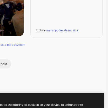
Explore
mais opções de música
texto para voz com
ência
Premium
Premium
Premium
Premium
ree to the storing of cookies on your device to enhance site