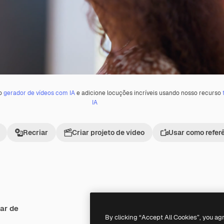
 o
gerador de vídeos com IA
e adicione locuções incríveis usando nosso recurso
IA
Recriar
Criar projeto de vídeo
Usar como refer
ar de
Premium
Premium
By clicking “Accept All Cookies”, you ag