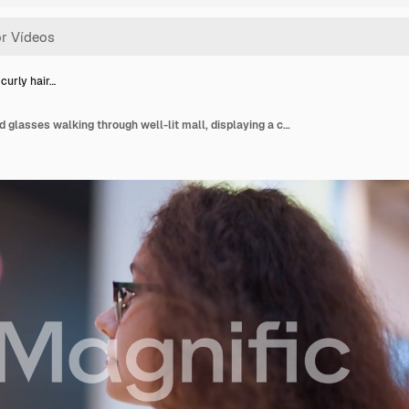
curly hair…
Lady with curly hair and glasses walking through well-lit mall, displaying a calm and focused expression, blurred background reveals bustling retail environment with stores and people