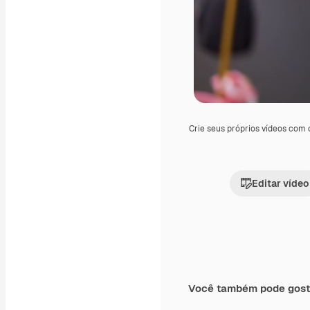
Crie seus próprios vídeos com
Editar vídeo
Você também pode gost
Premium
Premium