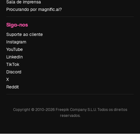
Sala de imprensa
Procurando por magnific.ai?
Siga-nos
Suporte ao cliente
Instagram
YouTube
LinkedIn
TikTok
Discord
X
Reddit
Copyright © 2010-
2026
Freepik Company S.L.U.
Todos os direitos
reservados
.