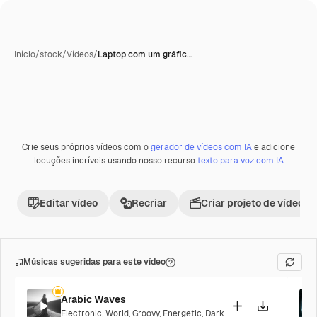
Início
/
stock
/
Vídeos
/
Laptop com um gráfic…
Gerada com IA
Crie seus próprios vídeos com o
gerador de vídeos com IA
e adicione
Premium
locuções incríveis usando nosso recurso
texto para voz com IA
Editar vídeo
Recriar
Criar projeto de vídeo
Músicas sugeridas para este vídeo
Arabic Waves
Electronic
,
World
,
Groovy
,
Energetic
,
Dark