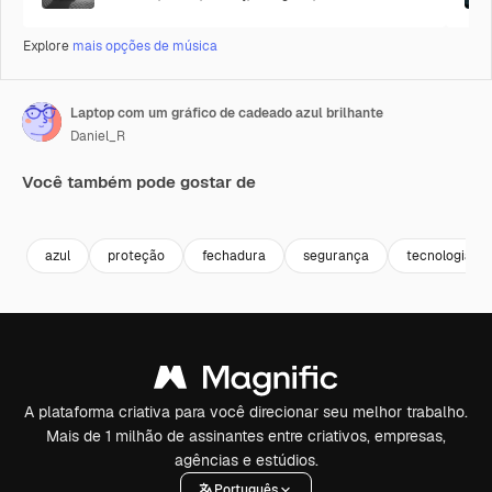
Explore
mais opções de música
Laptop com um gráfico de cadeado azul brilhante
Daniel_R
Você também pode gostar de
Premium
Premium
Gerado por IA
Premium
Premium
Gerado por 
azul
proteção
fechadura
segurança
tecnologia
A plataforma criativa para você direcionar seu melhor trabalho.
Mais de 1 milhão de assinantes entre criativos, empresas,
agências e estúdios.
Português