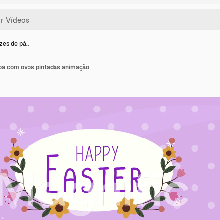
izes de pá…
coa com ovos pintadas animação