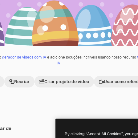
 o
gerador de vídeos com IA
e adicione locuções incríveis usando nosso recurso
IA
Recriar
Criar projeto de vídeo
Usar como refer
ar de
Premium
Premium
By clicking “Accept All Cookies”, you ag