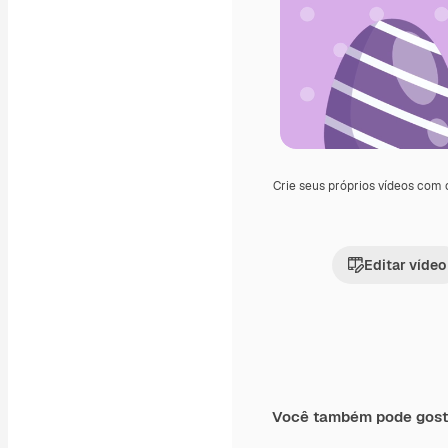
Crie seus próprios vídeos com
Editar vídeo
Você também pode gost
Premium
Premium