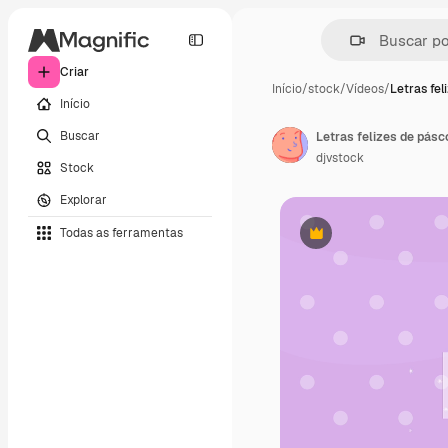
Criar
Início
/
stock
/
Vídeos
/
Letras fel
Início
Buscar
Letras felizes de pás
djvstock
Stock
Explorar
Todas as ferramentas
Premium