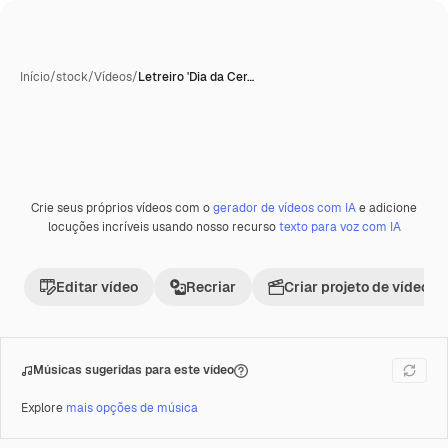
Início
/
stock
/
Vídeos
/
Letreiro 'Dia da Cer…
Crie seus próprios vídeos com o
gerador de vídeos com IA
e adicione
Premium
locuções incríveis usando nosso recurso
texto para voz com IA
Editar vídeo
Recriar
Criar projeto de vídeo
Músicas sugeridas para este vídeo
Explore
mais opções de música