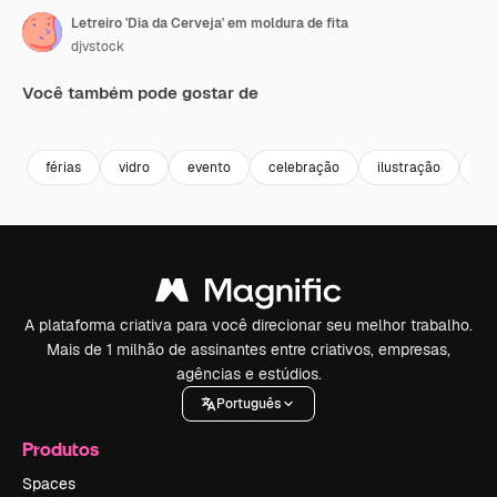
Letreiro 'Dia da Cerveja' em moldura de fita
djvstock
Você também pode gostar de
Premium
Premium
Premium
Premium
férias
vidro
evento
celebração
ilustração
fe
A plataforma criativa para você direcionar seu melhor trabalho.
Mais de 1 milhão de assinantes entre criativos, empresas,
agências e estúdios.
Português
Produtos
Spaces