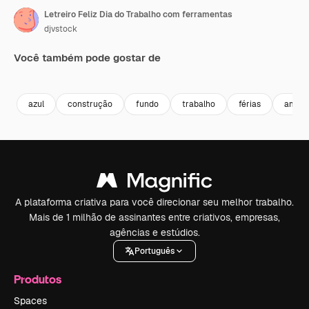
Letreiro Feliz Dia do Trabalho com ferramentas
djvstock
Você também pode gostar de
Premium
Premium
Premium
Premium
azul
construção
fundo
trabalho
férias
amare
A plataforma criativa para você direcionar seu melhor trabalho.
Mais de 1 milhão de assinantes entre criativos, empresas,
agências e estúdios.
Português
Produtos
Spaces