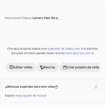
Início
/
stock
/
Vídeos
/
Letreiro Feliz Dia d…
Crie seus próprios vídeos com o
gerador de vídeos com IA
e adicione
Premium
locuções incríveis usando nosso recurso
texto para voz com IA
Editar vídeo
Recriar
Criar projeto de vídeo
Músicas sugeridas para este vídeo
Explore
mais opções de música