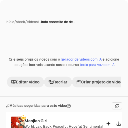
Início
/
stock
/
Vídeos
/
Lindo conceito de de…
Crie seus próprios vídeos com o
gerador de vídeos com IA
e adicione
Premium
locuções incríveis usando nosso recurso
texto para voz com IA
Editar vídeo
Recriar
Criar projeto de vídeo
Músicas sugeridas para este vídeo
Menjian Girl
World
,
Laid Back
,
Peaceful
,
Hopeful
,
Sentimental