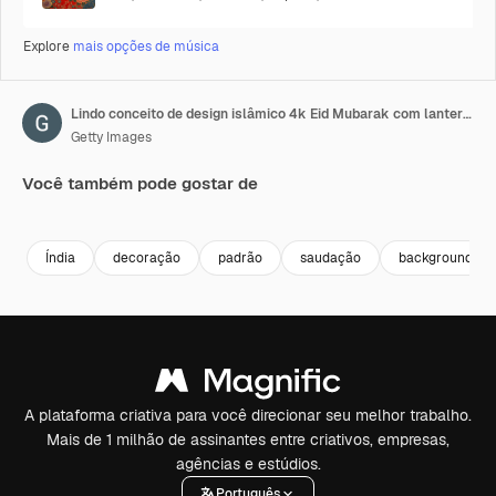
Explore
mais opções de música
Lindo conceito de design islâmico 4k Eid Mubarak com lanterna de vela de Ramadã pendurada e mesquita
Getty Images
Você também pode gostar de
Premium
Premium
Premium
Premium
Índia
decoração
padrão
saudação
backgrounds
A plataforma criativa para você direcionar seu melhor trabalho.
Mais de 1 milhão de assinantes entre criativos, empresas,
agências e estúdios.
Português