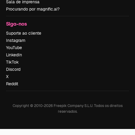
Sala de imprensa
Procurando por magnific.ai?
Siga-nos
Suporte ao cliente
Instagram
YouTube
LinkedIn
TikTok
Discord
X
Reddit
Copyright © 2010-
2026
Freepik Company S.L.U.
Todos os direitos
reservados
.