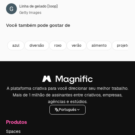
Linha de gelado [loop]
Getty Images
Você também pode gostar de
Premium
Premium
Premium
Premium
azul
diversão
roxo
verão
alimento
projeto
A plataforma criativa para você direcionar seu melhor trabalho.
Mais de 1 milhão de assinantes entre criativos, empresas,
agências e estúdios.
Português
Produtos
Spaces