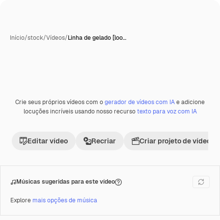
Início
/
stock
/
Vídeos
/
Linha de gelado [loo…
Crie seus próprios vídeos com o
gerador de vídeos com IA
e adicione
Premium
locuções incríveis usando nosso recurso
texto para voz com IA
Editar vídeo
Recriar
Criar projeto de vídeo
Músicas sugeridas para este vídeo
Explore
mais opções de música