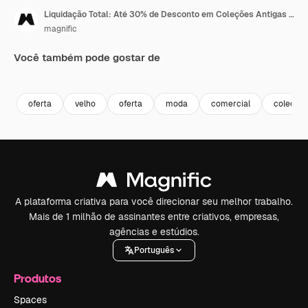
Liquidação Total: Até 30% de Desconto em Coleções Antigas Selecionadas
magnific
Você também pode gostar de
Premium
Premium
oferta
velho
oferta
moda
comercial
coleção
A plataforma criativa para você direcionar seu melhor trabalho.
Mais de 1 milhão de assinantes entre criativos, empresas,
agências e estúdios.
Português
Produtos
Spaces