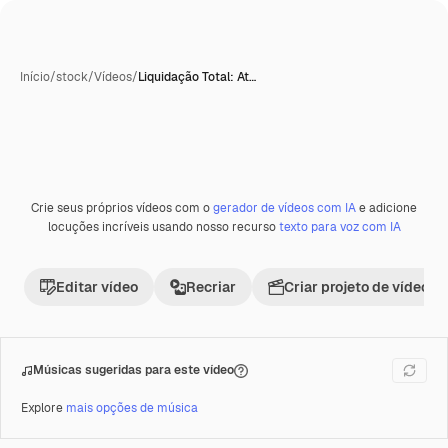
Início
/
stock
/
Vídeos
/
Liquidação Total: At…
Crie seus próprios vídeos com o
gerador de vídeos com IA
e adicione
Premium
locuções incríveis usando nosso recurso
texto para voz com IA
Editar vídeo
Recriar
Criar projeto de vídeo
Músicas sugeridas para este vídeo
Explore
mais opções de música