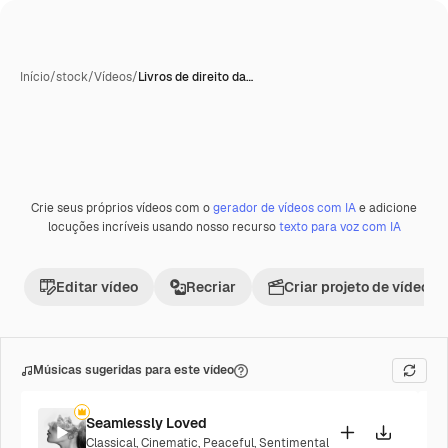
Início
/
stock
/
Vídeos
/
Livros de direito da…
Crie seus próprios vídeos com o
gerador de vídeos com IA
e adicione
Premium
locuções incríveis usando nosso recurso
texto para voz com IA
Editar vídeo
Recriar
Criar projeto de vídeo
Músicas sugeridas para este vídeo
Seamlessly Loved
Classical
,
Cinematic
,
Peaceful
,
Sentimental