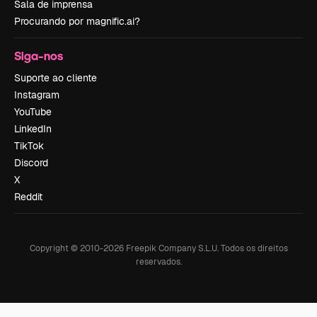
Sala de imprensa
Procurando por magnific.ai?
Siga-nos
Suporte ao cliente
Instagram
YouTube
LinkedIn
TikTok
Discord
X
Reddit
Copyright © 2010-
2026
Freepik Company S.L.U.
Todos os direitos
reservados
.