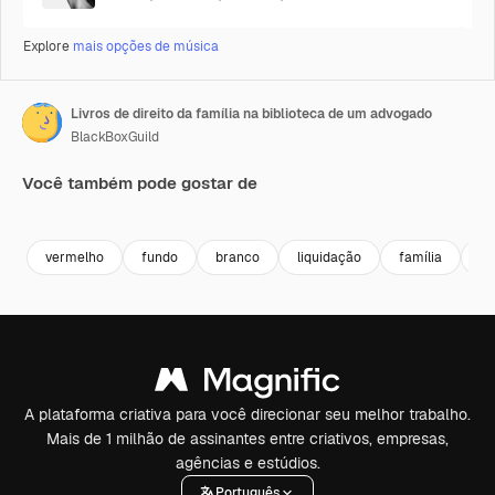
Explore
mais opções de música
Livros de direito da família na biblioteca de um advogado
BlackBoxGuild
Você também pode gostar de
Premium
Premium
Premium
Premium
Gerado por 
vermelho
fundo
branco
liquidação
família
ju
A plataforma criativa para você direcionar seu melhor trabalho.
Mais de 1 milhão de assinantes entre criativos, empresas,
agências e estúdios.
Português