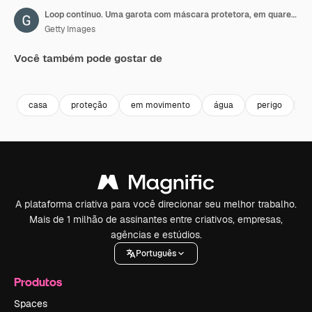
Loop contínuo. Uma garota com máscara protetora, em quarentena, medita na posição de lótus. Fique em casa com autoquarentena
Getty Images
Você também pode gostar de
Premium
Premium
Premium
Premium
casa
proteção
em movimento
água
perigo
e
A plataforma criativa para você direcionar seu melhor trabalho.
Mais de 1 milhão de assinantes entre criativos, empresas,
agências e estúdios.
Português
Produtos
Spaces