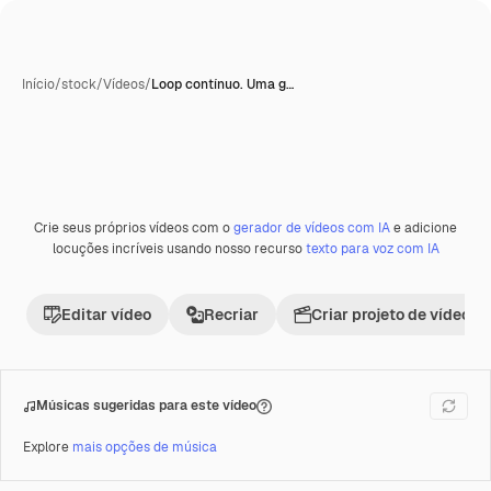
Início
/
stock
/
Vídeos
/
Loop contínuo. Uma g…
Crie seus próprios vídeos com o
gerador de vídeos com IA
e adicione
Premium
locuções incríveis usando nosso recurso
texto para voz com IA
Editar vídeo
Recriar
Criar projeto de vídeo
Músicas sugeridas para este vídeo
Explore
mais opções de música