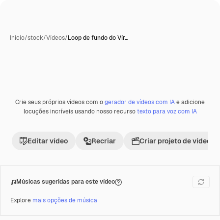
Início
/
stock
/
Vídeos
/
Loop de fundo do Vír…
Crie seus próprios vídeos com o
gerador de vídeos com IA
e adicione
Premium
locuções incríveis usando nosso recurso
texto para voz com IA
Editar vídeo
Recriar
Criar projeto de vídeo
Músicas sugeridas para este vídeo
Explore
mais opções de música