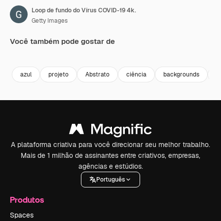
Loop de fundo do Vírus COVID-19 4k.
Getty Images
Você também pode gostar de
Premium
Premium
Gerado por IA
Premium
Premium
Gerado por 
azul
projeto
Abstrato
ciência
backgrounds
h
A plataforma criativa para você direcionar seu melhor trabalho.
Mais de 1 milhão de assinantes entre criativos, empresas,
agências e estúdios.
Português
Produtos
Spaces