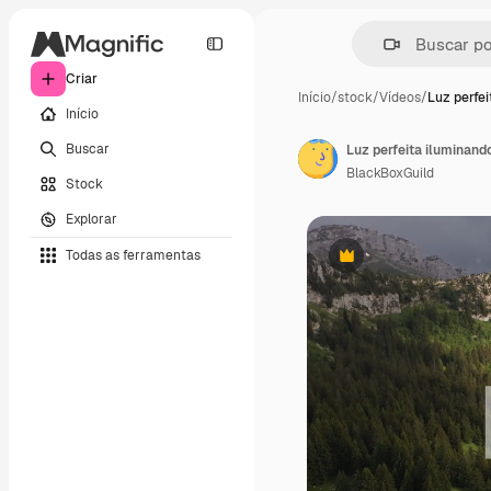
Criar
Início
/
stock
/
Vídeos
/
Luz perfei
Início
Buscar
Luz perfeita iluminan
BlackBoxGuild
Stock
Explorar
Todas as ferramentas
Premium