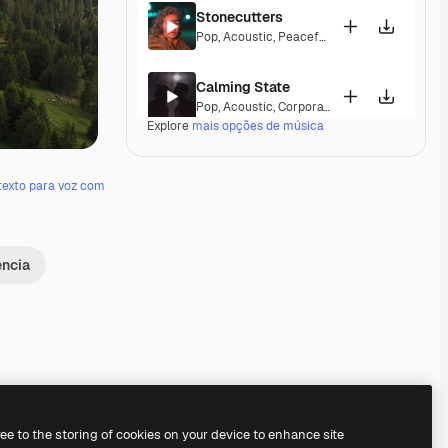
Stonecutters
Pop
,
Acoustic
,
Peaceful
,
Hopeful
,
Melancholi
Calming State
Pop
,
Acoustic
,
Corporate
,
Laid Back
,
Peacefu
Explore
mais opções de música
Parguito
Pop
,
Acoustic
,
Happy
,
Groovy
,
Laid Back
,
Peac
texto para voz com
If I Lose Myself Dancing
Pop
,
Acoustic
,
Reggae
,
Groovy
,
Laid Back
,
Pe
ência
Gentle Rains
Acoustic
,
Laid Back
,
Peaceful
,
Hopeful
,
Sent
Her Beautiful Garden
Acoustic
,
Cinematic
,
Laid Back
,
Peaceful
,
Ho
Premium
Premium
Premium
Premium
ree to the storing of cookies on your device to enhance site