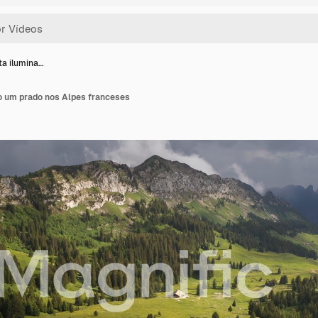
ta ilumina…
do um prado nos Alpes franceses