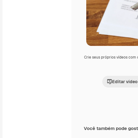
Crie seus próprios vídeos com
Editar vídeo
Você também pode gost
Premium
Premium