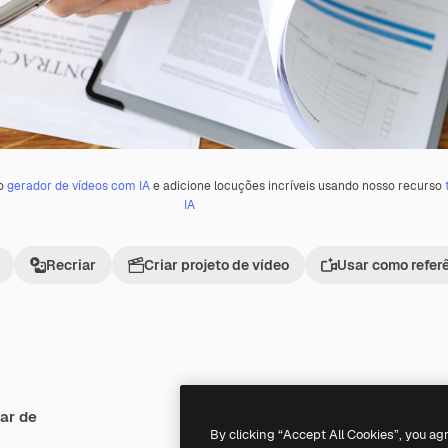
 o
gerador de vídeos com IA
e adicione locuções incríveis usando nosso recurso
IA
Recriar
Criar projeto de vídeo
Usar como refer
ar de
Premium
Premium
By clicking “Accept All Cookies”, you ag