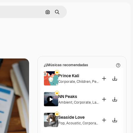
Pesquisar por imagem
Buscar
Músicas recomendadas
Prince Kali
Corporate
,
Children
,
Peaceful
,
Hopeful
,
Melan
NN Peaks
Ambient
,
Corporate
,
Laid Back
,
Peaceful
,
Hop
Seaside Love
Pop
,
Acoustic
,
Corporate
,
Peaceful
,
Hopeful
,