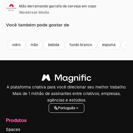
Mão derramando garrafa de cerveja em copo
Wavebreak Media
Você também pode gostar de
Premium
Premium
Premium
Premium
vidro
mão
bebida
fundo branco
espuma
clo
A plataforma criativa para você direcionar seu melhor trabalho.
Mais de 1 milhão de assinantes entre criativos, empresas,
agências e estúdios.
Português
Produtos
Spaces