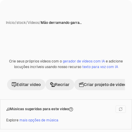
Início
/
stock
/
Vídeos
/
Mão derramando garra…
Crie seus próprios vídeos com o
gerador de vídeos com IA
e adicione
Premium
locuções incríveis usando nosso recurso
texto para voz com IA
Editar vídeo
Recriar
Criar projeto de vídeo
Músicas sugeridas para este vídeo
Explore
mais opções de música