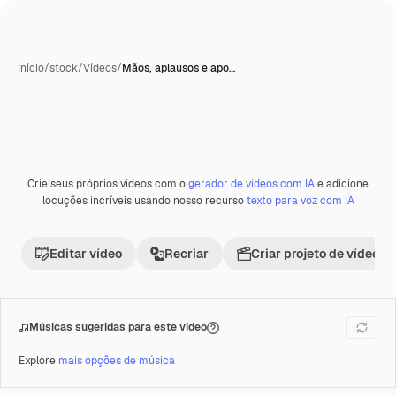
Início
/
stock
/
Vídeos
/
Mãos, aplausos e apo…
Crie seus próprios vídeos com o
gerador de vídeos com IA
e adicione
Premium
locuções incríveis usando nosso recurso
texto para voz com IA
Editar vídeo
Recriar
Criar projeto de vídeo
Músicas sugeridas para este vídeo
Explore
mais opções de música