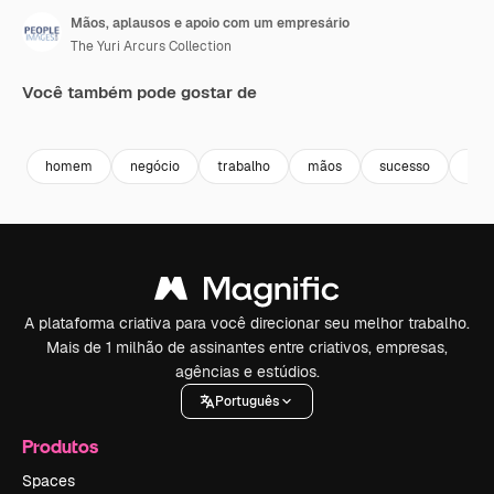
Mãos, aplausos e apoio com um empresário
The Yuri Arcurs Collection
Você também pode gostar de
Premium
Premium
Premium
Premium
homem
negócio
trabalho
mãos
sucesso
atr
A plataforma criativa para você direcionar seu melhor trabalho.
Mais de 1 milhão de assinantes entre criativos, empresas,
agências e estúdios.
Português
Produtos
Spaces