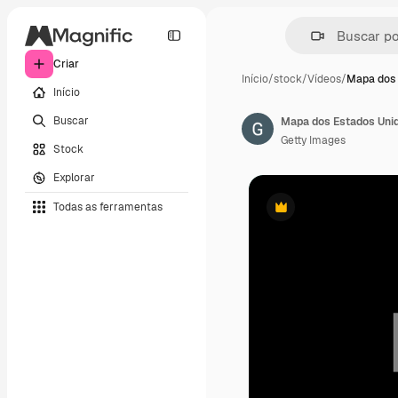
Criar
Início
/
stock
/
Vídeos
/
Mapa dos 
Início
Buscar
Getty Images
Stock
Explorar
Todas as ferramentas
Premium