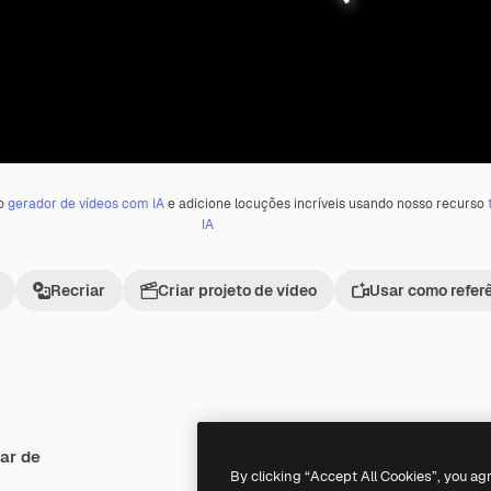
 o
gerador de vídeos com IA
e adicione locuções incríveis usando nosso recurso
IA
Recriar
Criar projeto de vídeo
Usar como refer
ar de
Premium
Premium
By clicking “Accept All Cookies”, you ag