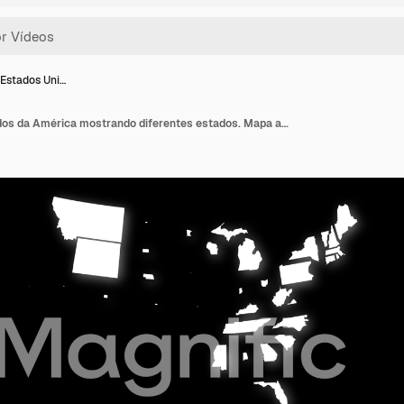
Estados Uni…
Mapa dos Estados Unidos da América mostrando diferentes estados. Mapa animado dos 48 estados contíguos dos EUA em um fundo chroma key isolado.