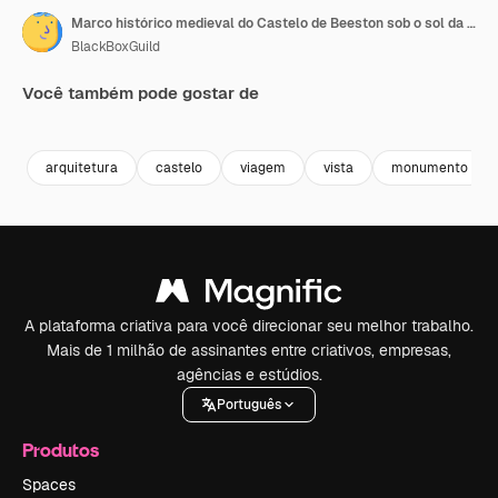
Marco histórico medieval do Castelo de Beeston sob o sol da primavera - aproximação aérea de drone à distância - Cheshire, Inglaterra, Reino Unido
BlackBoxGuild
Você também pode gostar de
Premium
Premium
Premium
Premium
arquitetura
castelo
viagem
vista
monumento
A plataforma criativa para você direcionar seu melhor trabalho.
Mais de 1 milhão de assinantes entre criativos, empresas,
agências e estúdios.
Português
Produtos
Spaces