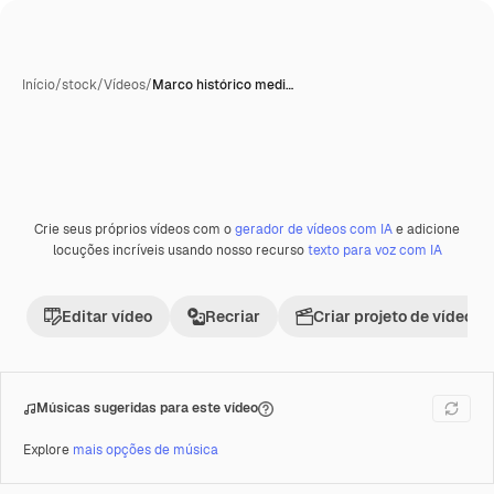
Início
/
stock
/
Vídeos
/
Marco histórico medi…
Crie seus próprios vídeos com o
gerador de vídeos com IA
e adicione
Premium
locuções incríveis usando nosso recurso
texto para voz com IA
Editar vídeo
Recriar
Criar projeto de vídeo
Músicas sugeridas para este vídeo
Explore
mais opções de música