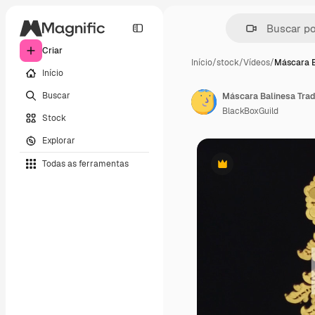
Criar
Início
/
stock
/
Vídeos
/
Máscara B
Início
Buscar
BlackBoxGuild
Stock
Explorar
Todas as ferramentas
Premium