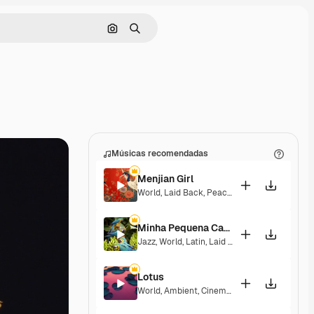
Pesquisar por imagem
Buscar
Músicas recomendadas
Menjian Girl
World
,
Laid Back
,
Peaceful
,
Hopeful
,
Sentime
Minha Pequena Casa Rosa
Jazz
,
World
,
Latin
,
Laid Back
,
Peaceful
,
Senti
Lotus
World
,
Ambient
,
Cinematic
,
Laid Back
,
Peace