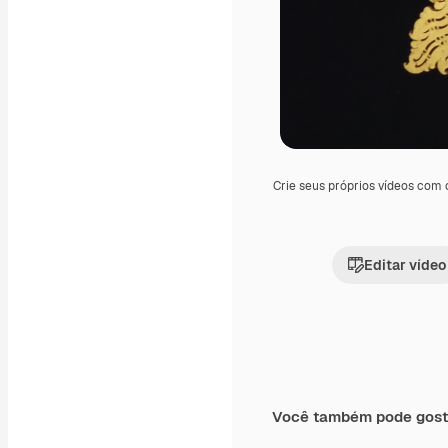
Crie seus próprios vídeos com
Editar vídeo
Você também pode gost
Premium
Premium