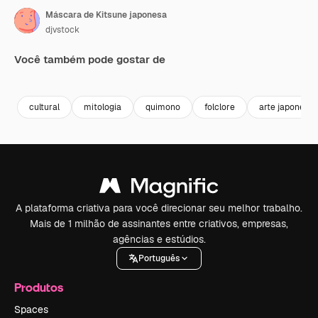
Máscara de Kitsune japonesa
djvstock
Você também pode gostar de
Premium
Premium
Premium
Premium
cultural
mitologia
quimono
folclore
arte japonesa
A plataforma criativa para você direcionar seu melhor trabalho.
Mais de 1 milhão de assinantes entre criativos, empresas,
agências e estúdios.
Português
Produtos
Spaces