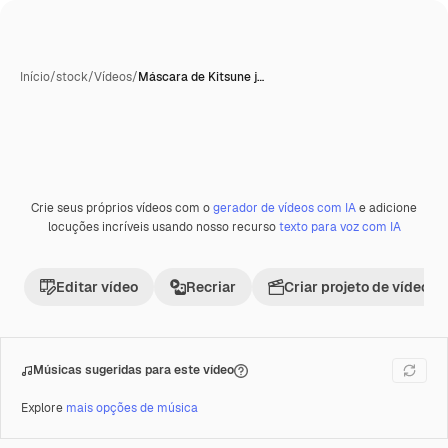
Início
/
stock
/
Vídeos
/
Máscara de Kitsune j…
Crie seus próprios vídeos com o
gerador de vídeos com IA
e adicione
Premium
locuções incríveis usando nosso recurso
texto para voz com IA
Editar vídeo
Recriar
Criar projeto de vídeo
Músicas sugeridas para este vídeo
Explore
mais opções de música