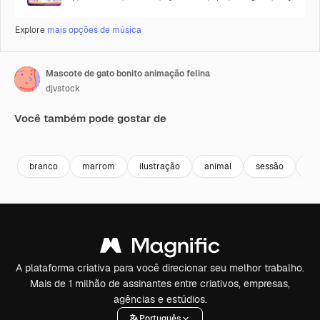
Explore
mais opções de música
Mascote de gato bonito animação felina
djvstock
Você também pode gostar de
Premium
Premium
Premium
Premium
branco
marrom
ilustração
animal
sessão
de
A plataforma criativa para você direcionar seu melhor trabalho.
Mais de 1 milhão de assinantes entre criativos, empresas,
agências e estúdios.
Português