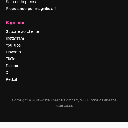
Sala de imprensa
Procurando por magnific.ai?
Siga-nos
Suporte ao cliente
Instagram
YouTube
LinkedIn
TikTok
Discord
X
Reddit
Copyright © 2010-
2026
Freepik Company S.L.U.
Todos os direitos
reservados
.