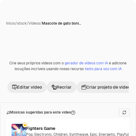
Início
/
stock
/
Vídeos
/
Mascote de gato boni…
Crie seus próprios vídeos com o
gerador de vídeos com IA
e adicione
Premium
locuções incríveis usando nosso recurso
texto para voz com IA
Editar vídeo
Recriar
Criar projeto de vídeo
Músicas sugeridas para este vídeo
Fighters Game
Pop
,
Electronic
,
Children
,
Synthwave
,
Epic
,
Energetic
,
Playful