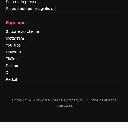
Sala de imprensa
Procurando por magnific.ai?
Siga-nos
Suporte ao cliente
Instagram
YouTube
LinkedIn
TikTok
Discord
X
Reddit
Copyright © 2010-
2026
Freepik Company S.L.U.
Todos os direitos
reservados
.