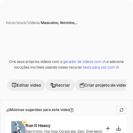
Início
/
stock
/
Vídeos
/
Masculino, feminino,…
Crie seus próprios vídeos com o
gerador de vídeos com IA
e adicione
Premium
locuções incríveis usando nosso recurso
texto para voz com IA
Editar vídeo
Recriar
Criar projeto de vídeo
Músicas sugeridas para este vídeo
Run It Heavy
Electronic
,
Hip Hop
,
Corporate
,
Epic
,
Energetic