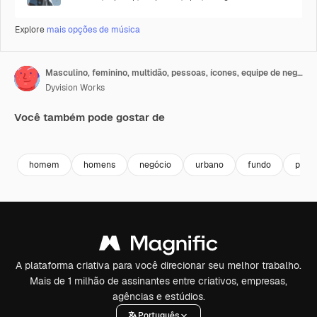
Explore
mais opções de música
Masculino, feminino, multidão, pessoas, ícones, equipe de negócios, sexos, gênero 4K
Dyvision Works
Você também pode gostar de
Premium
Premium
Premium
Premium
homem
homens
negócio
urbano
fundo
públi
A plataforma criativa para você direcionar seu melhor trabalho.
Mais de 1 milhão de assinantes entre criativos, empresas,
agências e estúdios.
Português