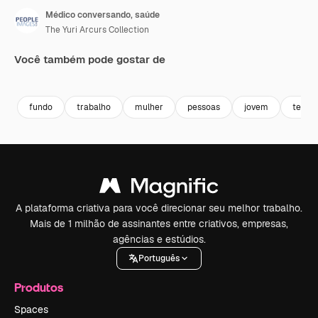
Médico conversando, saúde
The Yuri Arcurs Collection
Você também pode gostar de
Premium
Premium
Premium
Premium
fundo
trabalho
mulher
pessoas
jovem
tecnol
A plataforma criativa para você direcionar seu melhor trabalho.
Mais de 1 milhão de assinantes entre criativos, empresas,
agências e estúdios.
Português
Produtos
Spaces