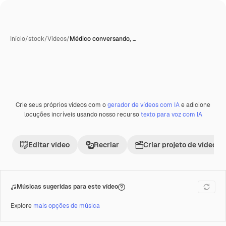
Início
/
stock
/
Vídeos
/
Médico conversando, …
Crie seus próprios vídeos com o
gerador de vídeos com IA
e adicione
Premium
locuções incríveis usando nosso recurso
texto para voz com IA
Editar vídeo
Recriar
Criar projeto de vídeo
Músicas sugeridas para este vídeo
Explore
mais opções de música