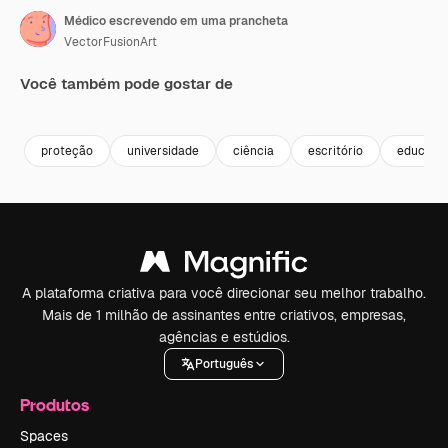
Médico escrevendo em uma prancheta
VectorFusionArt
Você também pode gostar de
Premium
Premium
Premium
Premium
proteção
universidade
ciência
escritório
educaçã
A plataforma criativa para você direcionar seu melhor trabalho.
Mais de 1 milhão de assinantes entre criativos, empresas,
agências e estúdios.
Português
Produtos
Spaces