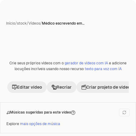
Início
/
stock
/
Vídeos
/
Médico escrevendo em…
Crie seus próprios vídeos com o
gerador de vídeos com IA
e adicione
Premium
locuções incríveis usando nosso recurso
texto para voz com IA
Editar vídeo
Recriar
Criar projeto de vídeo
Músicas sugeridas para este vídeo
Explore
mais opções de música