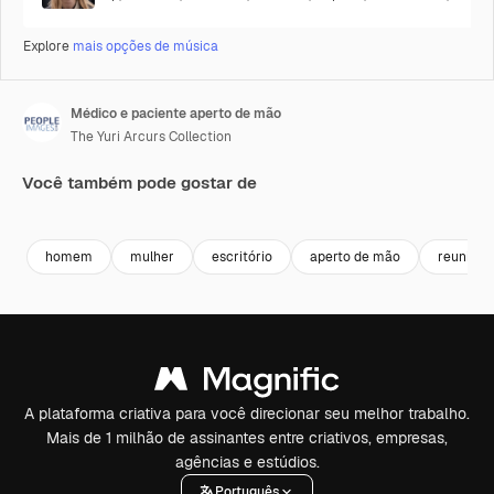
Explore
mais opções de música
Médico e paciente aperto de mão
The Yuri Arcurs Collection
Você também pode gostar de
Premium
Premium
Premium
Premium
homem
mulher
escritório
aperto de mão
reunião
A plataforma criativa para você direcionar seu melhor trabalho.
Mais de 1 milhão de assinantes entre criativos, empresas,
agências e estúdios.
Português