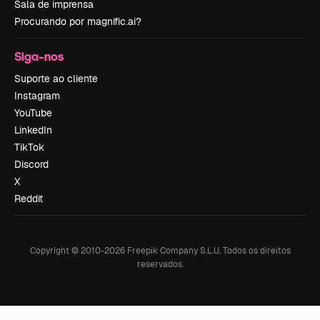
Sala de imprensa
Procurando por magnific.ai?
Siga-nos
Suporte ao cliente
Instagram
YouTube
LinkedIn
TikTok
Discord
X
Reddit
Copyright © 2010-
2026
Freepik Company S.L.U.
Todos os direitos
reservados
.