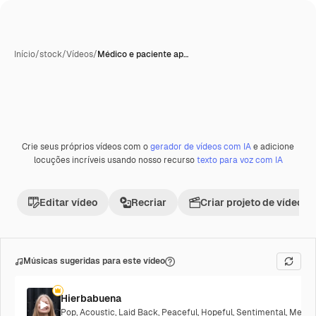
Início
/
stock
/
Vídeos
/
Médico e paciente ap…
Crie seus próprios vídeos com o
gerador de vídeos com IA
e adicione
Premium
locuções incríveis usando nosso recurso
texto para voz com IA
Editar vídeo
Recriar
Criar projeto de vídeo
Músicas sugeridas para este vídeo
Hierbabuena
Pop
,
Acoustic
,
Laid Back
,
Peaceful
,
Hopeful
,
Sentimental
,
Melanc