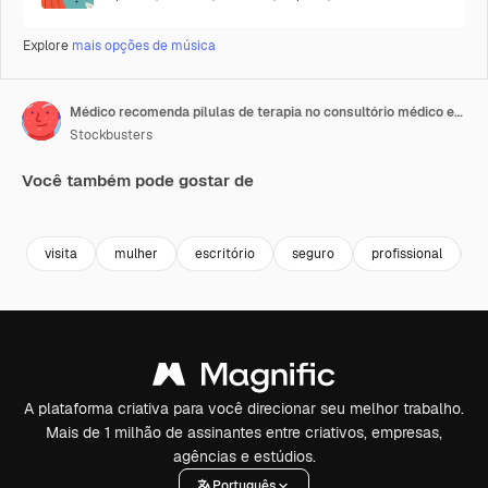
Explore
mais opções de música
Médico recomenda pílulas de terapia no consultório médico em close-up. Profissional de saúde conversando.
Stockbusters
Você também pode gostar de
Premium
Premium
Premium
Premium
visita
mulher
escritório
seguro
profissional
c
A plataforma criativa para você direcionar seu melhor trabalho.
Mais de 1 milhão de assinantes entre criativos, empresas,
agências e estúdios.
Português