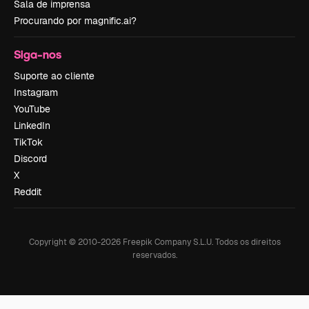
Sala de imprensa
Procurando por magnific.ai?
Siga-nos
Suporte ao cliente
Instagram
YouTube
LinkedIn
TikTok
Discord
X
Reddit
Copyright © 2010-
2026
Freepik Company S.L.U.
Todos os direitos
reservados
.