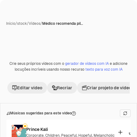
Início
/
stock
/
Vídeos
/
Médico recomenda píl…
Crie seus próprios vídeos com o
gerador de vídeos com IA
e adicione
Premium
locuções incríveis usando nosso recurso
texto para voz com IA
Editar vídeo
Recriar
Criar projeto de vídeo
Músicas sugeridas para este vídeo
Prince Kali
Corporate
,
Children
,
Peaceful
,
Hopeful
,
Melancholic