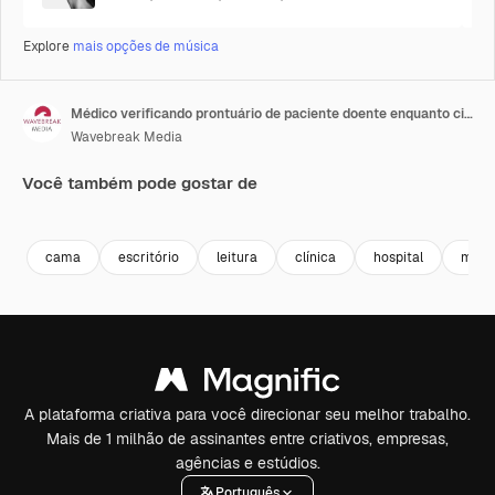
Explore
mais opções de música
Médico verificando prontuário de paciente doente enquanto cirurgião analisa raio-X
Wavebreak Media
Você também pode gostar de
Premium
Premium
Premium
Premium
cama
escritório
leitura
clínica
hospital
médi
A plataforma criativa para você direcionar seu melhor trabalho.
Mais de 1 milhão de assinantes entre criativos, empresas,
agências e estúdios.
Português