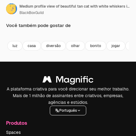
Medium profile view of beautiful tan cat with white whiskers in home office
BlackBoxGuild
Você também pode gostar de
Premium
Premium
Gerado por IA
Premium
Premium
Gerado por 
luz
casa
diversão
olhar
bonito
jogar
do
A plataforma criativa para você direcionar seu melhor trabalho.
Mais de 1 milhão de assinantes entre criativos, empresas,
agências e estúdios.
Português
Produtos
Spaces