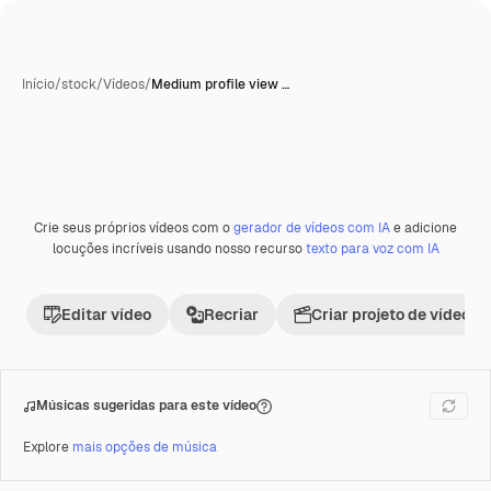
Início
/
stock
/
Vídeos
/
Medium profile view …
Crie seus próprios vídeos com o
gerador de vídeos com IA
e adicione
Premium
locuções incríveis usando nosso recurso
texto para voz com IA
Editar vídeo
Recriar
Criar projeto de vídeo
Músicas sugeridas para este vídeo
Explore
mais opções de música