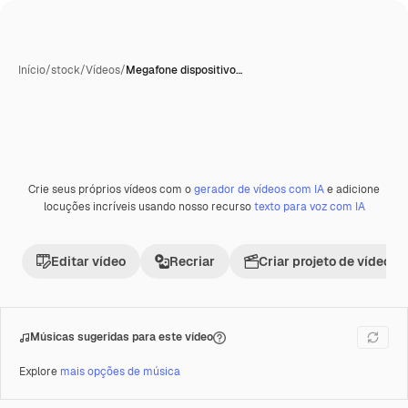
Início
/
stock
/
Vídeos
/
Megafone dispositivo…
Crie seus próprios vídeos com o
gerador de vídeos com IA
e adicione
Premium
locuções incríveis usando nosso recurso
texto para voz com IA
Editar vídeo
Recriar
Criar projeto de vídeo
Músicas sugeridas para este vídeo
Explore
mais opções de música