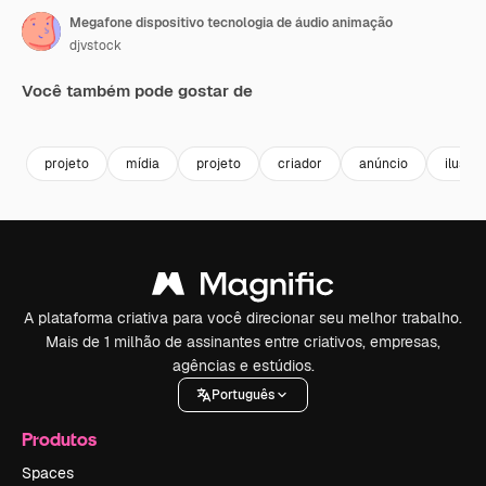
Megafone dispositivo tecnologia de áudio animação
djvstock
Você também pode gostar de
Premium
Premium
Premium
Premium
projeto
mídia
projeto
criador
anúncio
ilustr
A plataforma criativa para você direcionar seu melhor trabalho.
Mais de 1 milhão de assinantes entre criativos, empresas,
agências e estúdios.
Português
Produtos
Spaces