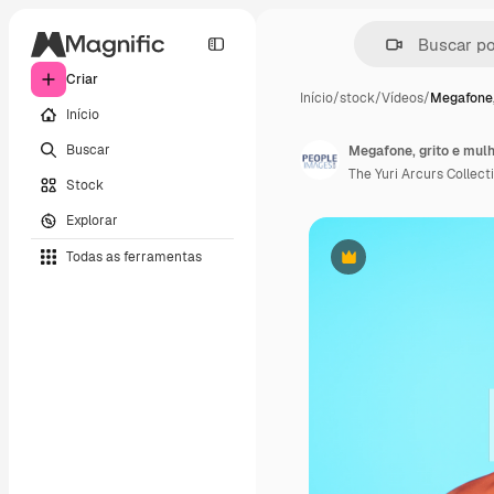
Criar
Início
/
stock
/
Vídeos
/
Megafone,
Início
Buscar
Megafone, grito e mul
The Yuri Arcurs Collect
Stock
Explorar
Todas as ferramentas
Premium