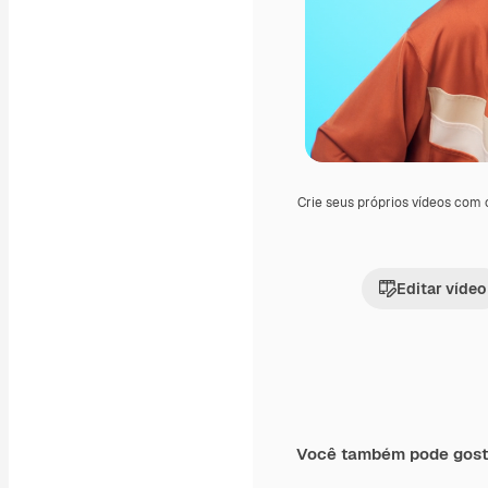
Crie seus próprios vídeos com
Editar vídeo
Você também pode gost
Premium
Premium