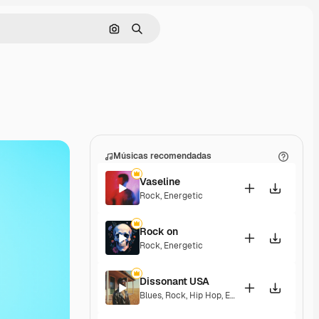
Pesquisar por imagem
Buscar
Músicas recomendadas
Vaseline
Rock
,
Energetic
Rock on
Rock
,
Energetic
Dissonant USA
Blues
,
Rock
,
Hip Hop
,
Epic
,
Energetic
,
Excitin