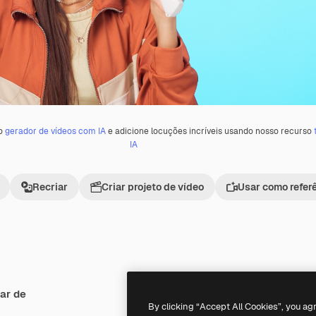
 o
gerador de vídeos com IA
e adicione locuções incríveis usando nosso recurso
IA
Recriar
Criar projeto de vídeo
Usar como refer
ar de
Premium
Premium
By clicking “Accept All Cookies”, you ag