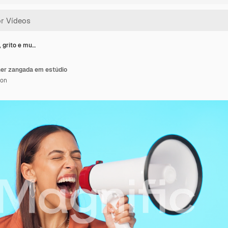
 grito e mu…
her zangada em estúdio
ion