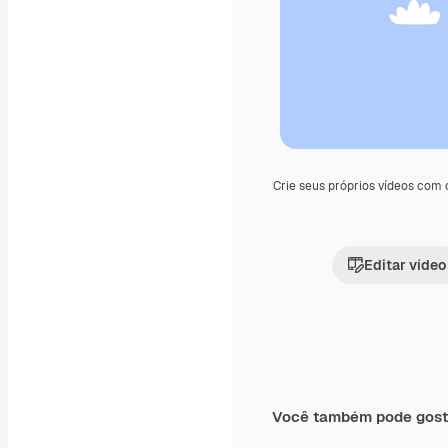
Crie seus próprios vídeos com
Editar vídeo
Você também pode gost
Premium
Premium