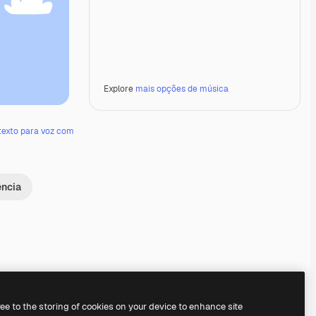
Explore
mais opções de música
texto para voz com
ência
Premium
Premium
Premium
Premium
ree to the storing of cookies on your device to enhance site