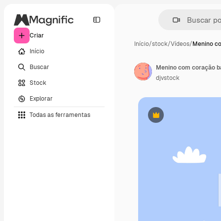
Criar
Início
/
stock
/
Vídeos
/
Menino c
Início
Buscar
Menino com coração b
djvstock
Stock
Explorar
Todas as ferramentas
Premium