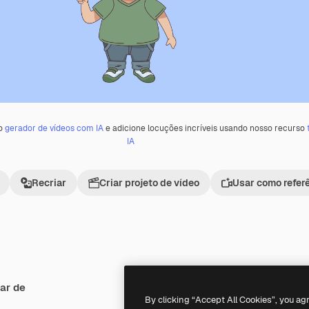
 o
gerador de vídeos com IA
e adicione locuções incríveis usando nosso recurso
IA
Recriar
Criar projeto de vídeo
Usar como refer
ar de
Premium
Premium
By clicking “Accept All Cookies”, you ag