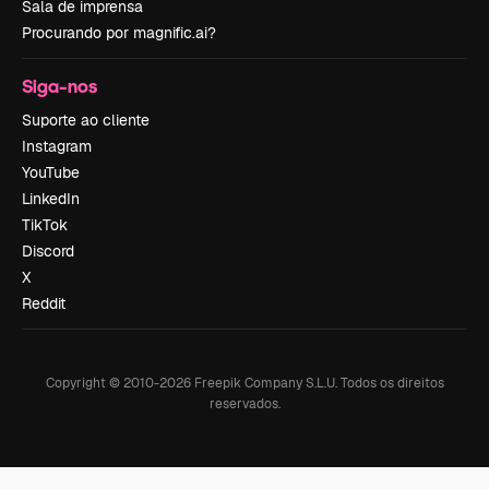
Sala de imprensa
Procurando por magnific.ai?
Siga-nos
Suporte ao cliente
Instagram
YouTube
LinkedIn
TikTok
Discord
X
Reddit
Copyright © 2010-
2026
Freepik Company S.L.U.
Todos os direitos
reservados
.