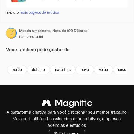
Explore
mais opções de música
Moeda Americana, Nota de 100 Dólares
BlackBoxGuild
Você também pode gostar de
Premium
Premium
Premium
Premium
verde
detalhe
para trás
novo
velho
seguran
A plataforma criativa para você direcionar seu melhor trabalho.
Mais de 1 milhão de assinantes entre criativos, empresas,
agências e estúdios.
Português