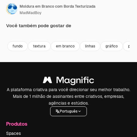
Moldura em Branco com Borda Texturizada
MadMadBoy
Você também pode gostar de
Premium
Premium
Premium
Premium
fundo
textura
em branco
linhas
gráfico
padr
A plataforma criativa para você direcionar seu melhor trabalho.
Mais de 1 milhão de assinantes entre criativos, empresas,
agências e estúdios.
Português
Produtos
Spaces