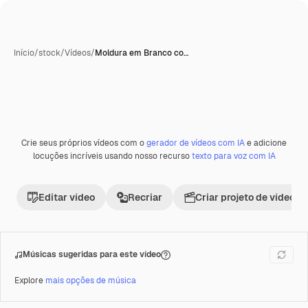
Início
/
stock
/
Vídeos
/
Moldura em Branco co…
Crie seus próprios vídeos com o
gerador de vídeos com IA
e adicione
Premium
locuções incríveis usando nosso recurso
texto para voz com IA
Editar vídeo
Recriar
Criar projeto de vídeo
Músicas sugeridas para este vídeo
Explore
mais opções de música