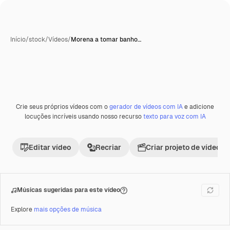
Início
/
stock
/
Vídeos
/
Morena a tomar banho…
Crie seus próprios vídeos com o
gerador de vídeos com IA
e adicione
Premium
locuções incríveis usando nosso recurso
texto para voz com IA
Editar vídeo
Recriar
Criar projeto de vídeo
Músicas sugeridas para este vídeo
Explore
mais opções de música