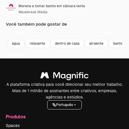
Morena a tomar banho em câmara lenta
Wavebreak Media
Você também pode gostar de
Premium
Premium
Premium
Premium
água
relaxante
dentro de casa
atraente
banheiro
A plataforma criativa para você direcionar seu melhor trabalho.
Mais de 1 milhão de assinantes entre criativos, empresas,
agências e estúdios.
Português
Produtos
Spaces