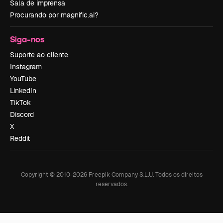
Sala de imprensa
Procurando por magnific.ai?
Siga-nos
Suporte ao cliente
Instagram
YouTube
LinkedIn
TikTok
Discord
X
Reddit
Copyright © 2010-
2026
Freepik Company S.L.U.
Todos os direitos
reservados
.