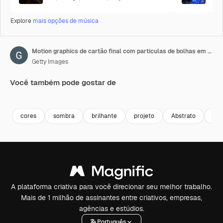
Explore
mais opções de música
Motion graphics de cartão final com partículas de bolhas em gradação.
Getty Images
Você também pode gostar de
Premium
Premium
Premium
Premium
cores
sombra
brilhante
projeto
Abstrato
Jap
A plataforma criativa para você direcionar seu melhor trabalho.
Mais de 1 milhão de assinantes entre criativos, empresas,
agências e estúdios.
Português