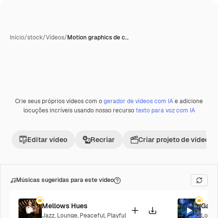
Início
/
stock
/
Vídeos
/
Motion graphics de c…
Crie seus próprios vídeos com o
gerador de vídeos com IA
e adicione
Premium
locuções incríveis usando nosso recurso
texto para voz com IA
Editar vídeo
Recriar
Criar projeto de vídeo
Músicas sugeridas para este vídeo
Mellows Hues
Galac
Jazz
,
Lounge
,
Peaceful
,
Playful
Loung