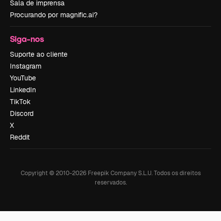
Sala de imprensa
Procurando por magnific.ai?
Siga-nos
Suporte ao cliente
Instagram
YouTube
LinkedIn
TikTok
Discord
X
Reddit
Copyright © 2010-
2026
Freepik Company S.L.U.
Todos os direitos
reservados
.