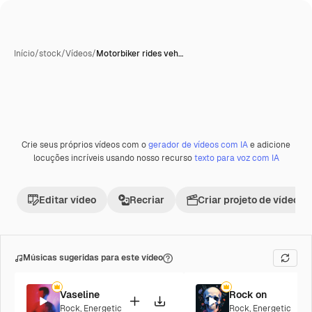
Início
/
stock
/
Vídeos
/
Motorbiker rides veh…
Crie seus próprios vídeos com o
gerador de vídeos com IA
e adicione
Premium
locuções incríveis usando nosso recurso
texto para voz com IA
Editar vídeo
Recriar
Criar projeto de vídeo
Músicas sugeridas para este vídeo
Vaseline
Rock on
Rock
,
Energetic
Rock
,
Energetic