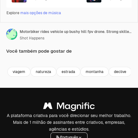
Explore
mais opções de música
Motorbiker rides vehicle up bushy hill fpv drone. Strong skilled racer in helmet drives to mountain peak at extreme racing. Motocross at highland
Shot Happens
Você também pode gostar de
Premium
Premium
Premium
Premium
viagem
natureza
estrada
montanha
declive
A plataforma criativa para você direcionar seu melhor trabalho.
Mais de 1 milhão de assinantes entre criativos, empresas,
agências e estúdios.
Português