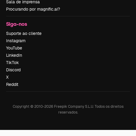
Sala de imprensa
Procurando por magnific.ai?
Siga-nos
Suporte ao cliente
Instagram
YouTube
LinkedIn
TikTok
Discord
X
Reddit
Copyright © 2010-
2026
Freepik Company S.L.U.
Todos os direitos
reservados
.