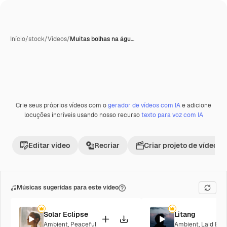
Início
/
stock
/
Vídeos
/
Muitas bolhas na águ…
Crie seus próprios vídeos com o
gerador de vídeos com IA
e adicione
Premium
locuções incríveis usando nosso recurso
texto para voz com IA
Editar vídeo
Recriar
Criar projeto de vídeo
Músicas sugeridas para este vídeo
Solar Eclipse
Litang
Ambient
,
Peaceful
Ambient
,
Laid Bac