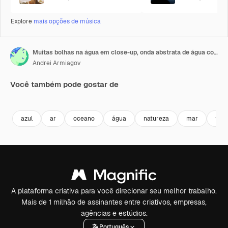
Explore
mais opções de música
Muitas bolhas na água em close-up, onda abstrata de água com bolhas em câmera lenta.
Andrei Armiagov
Você também pode gostar de
Premium
Premium
Premium
Premium
azul
ar
oceano
água
natureza
mar
fun
A plataforma criativa para você direcionar seu melhor trabalho.
Mais de 1 milhão de assinantes entre criativos, empresas,
agências e estúdios.
Português