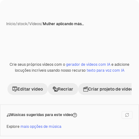
Início
/
stock
/
Vídeos
/
Mulher aplicando más…
Crie seus próprios vídeos com o
gerador de vídeos com IA
e adicione
Premium
locuções incríveis usando nosso recurso
texto para voz com IA
Editar vídeo
Recriar
Criar projeto de vídeo
Músicas sugeridas para este vídeo
Explore
mais opções de música