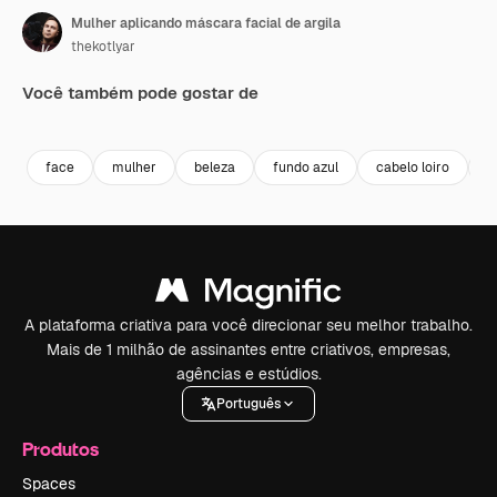
Mulher aplicando máscara facial de argila
thekotlyar
Você também pode gostar de
Premium
Premium
Premium
Premium
face
mulher
beleza
fundo azul
cabelo loiro
s
A plataforma criativa para você direcionar seu melhor trabalho.
Mais de 1 milhão de assinantes entre criativos, empresas,
agências e estúdios.
Português
Produtos
Spaces