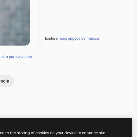
Explore
mais opções de música
texto para voz com
ência
Premium
Premium
Premium
Premium
ree to the storing of cookies on your device to enhance site