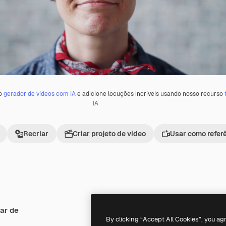
 o
gerador de vídeos com IA
e adicione locuções incríveis usando nosso recurso
IA
Recriar
Criar projeto de vídeo
Usar como refer
ar de
Premium
Premium
By clicking “Accept All Cookies”, you ag