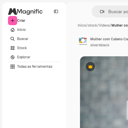
Criar
Início
/
stock
/
Vídeos
/
Mulher c
Início
Buscar
Mulher com Cabelo Ca
silverkblack
Stock
Explorar
Todas as ferramentas
Premium