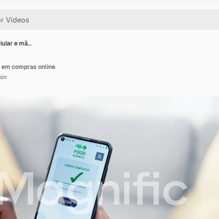
elular e mã…
s em compras online
ion