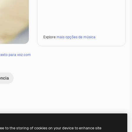
Explore
mais opções de música
texto para voz com
ência
Premium
Premium
Premium
Premium
ree to the storing of cookies on your device to enhance site