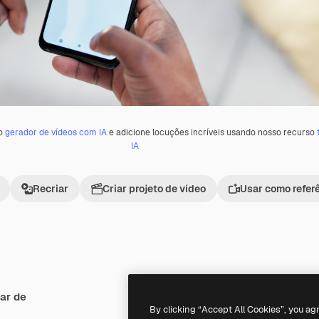
 o
gerador de vídeos com IA
e adicione locuções incríveis usando nosso recurso
IA
Recriar
Criar projeto de vídeo
Usar como refer
ar de
Premium
Premium
By clicking “Accept All Cookies”, you ag