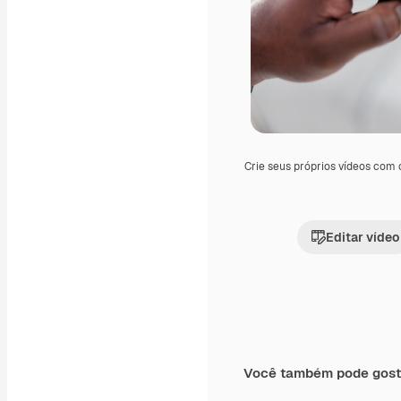
Crie seus próprios vídeos com
Editar vídeo
Você também pode gost
Premium
Premium