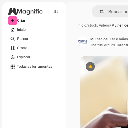
Criar
Início
/
stock
/
Vídeos
/
Mulher, c
Início
Buscar
Mulher, celular e mão
The Yuri Arcurs Collect
Stock
Explorar
Todas as ferramentas
Premium