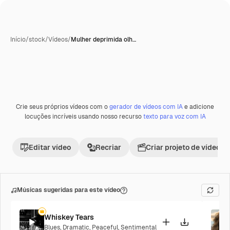
Início
/
stock
/
Vídeos
/
Mulher deprimida olh…
Crie seus próprios vídeos com o
gerador de vídeos com IA
e adicione
Premium
locuções incríveis usando nosso recurso
texto para voz com IA
Editar vídeo
Recriar
Criar projeto de vídeo
Músicas sugeridas para este vídeo
Whiskey Tears
Blues
,
Dramatic
,
Peaceful
,
Sentimental