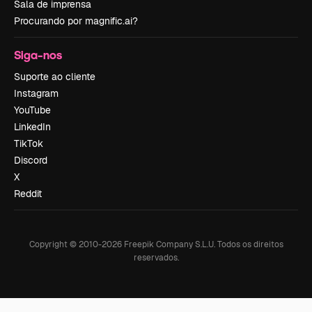
Sala de imprensa
Procurando por magnific.ai?
Siga-nos
Suporte ao cliente
Instagram
YouTube
LinkedIn
TikTok
Discord
X
Reddit
Copyright © 2010-
2026
Freepik Company S.L.U.
Todos os direitos
reservados
.