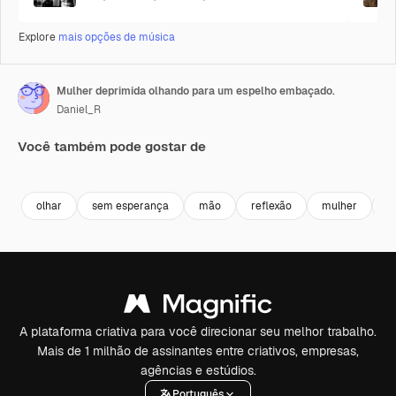
Explore
mais opções de música
Mulher deprimida olhando para um espelho embaçado.
Daniel_R
Você também pode gostar de
Premium
Premium
Premium
Premium
olhar
sem esperança
mão
reflexão
mulher
e
A plataforma criativa para você direcionar seu melhor trabalho.
Mais de 1 milhão de assinantes entre criativos, empresas,
agências e estúdios.
Português