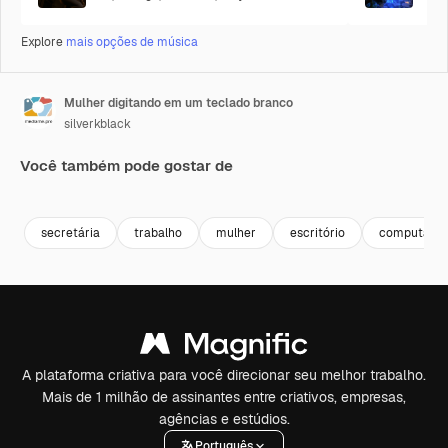
Explore
mais opções de música
Mulher digitando em um teclado branco
silverkblack
Você também pode gostar de
Premium
Premium
Premium
Premium
secretária
trabalho
mulher
escritório
computado
A plataforma criativa para você direcionar seu melhor trabalho.
Mais de 1 milhão de assinantes entre criativos, empresas,
agências e estúdios.
Português