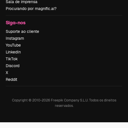
Sala de imprensa
Procurando por magnific.ai?
Siga-nos
Suporte ao cliente
Instagram
YouTube
LinkedIn
TikTok
Discord
X
Reddit
Copyright © 2010-
2026
Freepik Company S.L.U.
Todos os direitos
reservados
.