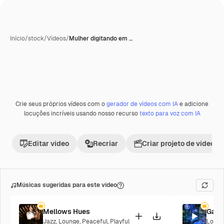
Início
/
stock
/
Vídeos
/
Mulher digitando em …
Crie seus próprios vídeos com o
gerador de vídeos com IA
e adicione
Premium
locuções incríveis usando nosso recurso
texto para voz com IA
Editar vídeo
Recriar
Criar projeto de vídeo
Músicas sugeridas para este vídeo
Mellows Hues
Galac
Jazz
,
Lounge
,
Peaceful
,
Playful
Loung